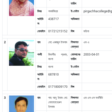
তারিখ
বিষয়
পদার্থবিদ্যা
ই-মেইল
pirgachhacollege@
আইডি
438717
অভিজ্ঞতা
নং
মোবাইল
01721215152
লিঙ্গ
মহিলা
2
নাম
মো: এজাজুল ইসলাম
শিক্ষাগত
এম এ
যোগ্যতা
পদবী
বিভাগীয় প্রধান,
যোগদানের
2003-04-01
বাংলা
তারিখ
বিষয়
বাংলা
ই-মেইল
আইডি
687810
অভিজ্ঞতা
নং
মোবাইল
01718009170
লিঙ্গ
3
নাম
শাহ আবু ইমাম মো:
শিক্ষাগত
এম এস এস অর্থনীতি
মোতাতাহেরুল
যোগ্যতা
ইসলাম