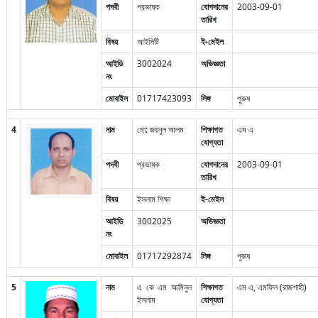
পদবী
প্রভাষক
যোগদানের
2003-09-01
তারিখ
বিষয়
আইসিটি
ই-মেইল
আইডি
3002024
অভিজ্ঞতা
নং
মোবাইল
01717423093
লিঙ্গ
পুরুষ
4
নাম
মো: জয়নুল আলম
শিক্ষাগত
এম এ
যোগ্যতা
পদবী
প্রভাষক
যোগদানের
2003-09-01
তারিখ
বিষয়
ইসলাম শিক্ষা
ই-মেইল
আইডি
3002025
অভিজ্ঞতা
নং
মোবাইল
01717292874
লিঙ্গ
পুরুষ
5
নাম
এ কে এম আমিনুল
শিক্ষাগত
এম এ, এমফিল (রাজশাহী)
ইসলাম
যোগ্যতা