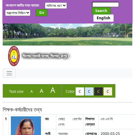
বাংলাদেশ জাতীয় তথ্য বাতায়ন
Search
Go
English
পীরগাছা সরকারী কলেজ, পীরগাছা, রংপুর।
A
A
Text size
A
Color
C
C
C
C
শিক্ষক-কর্মচারীদের তথ্য
1
নাম
মোছা: মোর্শেদা
শিক্ষাগত
এম এস সি
বেগম
যোগ্যতা
পদবী
প্রভাষক
যোগদানের
2000-03-25