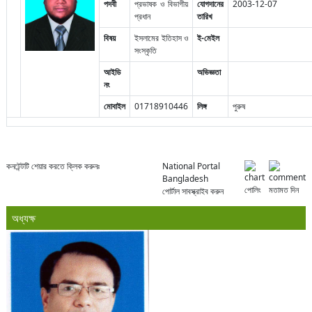
পদবী
প্রভাষক ও বিভাগীয়
যোগদানের
2003-12-07
প্রধান
তারিখ
বিষয়
ইসলামের ইতিহাস ও
ই-মেইল
সংস্কৃতি
আইডি
অভিজ্ঞতা
নং
মোবাইল
01718910446
লিঙ্গ
পুরুষ
কনটেন্টটি শেয়ার করতে ক্লিক করুনঃ
National Portal
Bangladesh
পোলিং
মতামত দিন
পোর্টাল সাবস্ক্রাইব করুন
অধ্যক্ষ