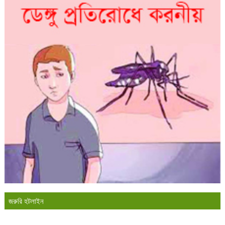
জরুরি হটলাইন