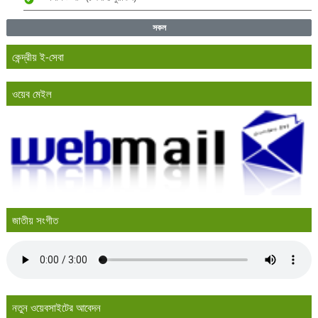
সকল
কেন্দ্রীয় ই-সেবা
ওয়েব মেইল
জাতীয় সংগীত
নতুন ওয়েবসাইটের আবেদন