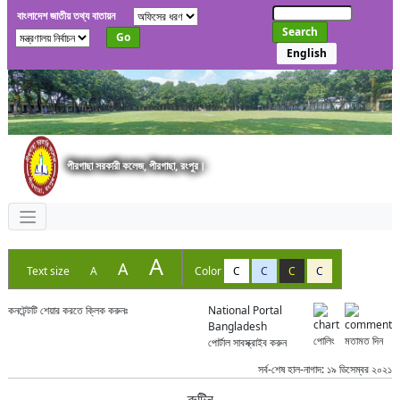
বাংলাদেশ জাতীয় তথ্য বাতায়ন
Search
Go
English
পীরগাছা সরকারী কলেজ, পীরগাছা, রংপুর।
A
A
Text size
A
Color
C
C
C
C
কনটেন্টটি শেয়ার করতে ক্লিক করুনঃ
National Portal
Bangladesh
পোলিং
মতামত দিন
পোর্টাল সাবস্ক্রাইব করুন
সর্ব-শেষ হাল-নাগাদ: ১৯ ডিসেম্বর ২০২১
রুটিন