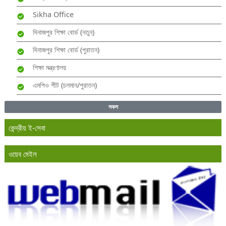
Sikha Office
দিনাজপুর শিক্ষা বোর্ড (নতুন)
দিনাজপুর শিক্ষা বোর্ড (পুরাতন)
শিক্ষা মন্ত্রণালয়
এমপিও শীট (চলমান/পুরাতন)
সকল
কেন্দ্রীয় ই-সেবা
ওয়েব মেইল