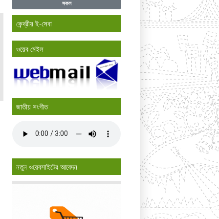
সকল
কেন্দ্রীয় ই-সেবা
ওয়েব মেইল
জাতীয় সংগীত
নতুন ওয়েবসাইটের আবেদন