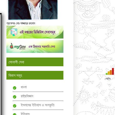
প্রফেসর মোঃ সাজ্জাদুর রহমান
সোনালী সেবা
বিভাগ সমূহ
পোলিং
বাংলা
রাষ্ট্রবিজ্ঞান
ইসলামের ইতিহাস ও সংস্কৃতি
ইতিহাস