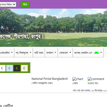
Go
 কলেজ, পীরগাছা, রংপুর।
একাডেমিক
সহ শিক্ষামূলক
ভর্তি ফরম
ফলাফল
যোগাযোগ
কলেজ মোবাইল এপ
C
C
C
C
National Portal Bangladesh
পোর্টাল সাবস্ক্রাইব করুন
পোলিং
মতামত দিন
সর্ব-শেষ হাল-নাগাদ: ১৯ ডিসেম্বর ২০
ির নোটিশ