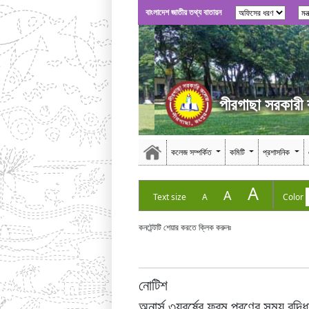
বাংলাদেশ জাতীয় তথ্য বাতায়ন
পীরগাছা সরকারী
কলেজ সম্পর্কিত
কমিটি
প্রশাসনিক
A
A
Text size
A
Color
কনটেন্টটি শেয়ার করতে ক্লিক করুনঃ
নোটিশ
অনার্স ৩যবর্ষের ফরম পূরণের সময় বৃদ্ধ