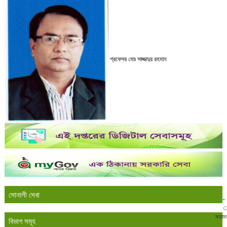
প্রফেসর মোঃ সাজ্জাদুর রহমান
সোনালী সেবা
মতাম
বিভাগ সমূহ