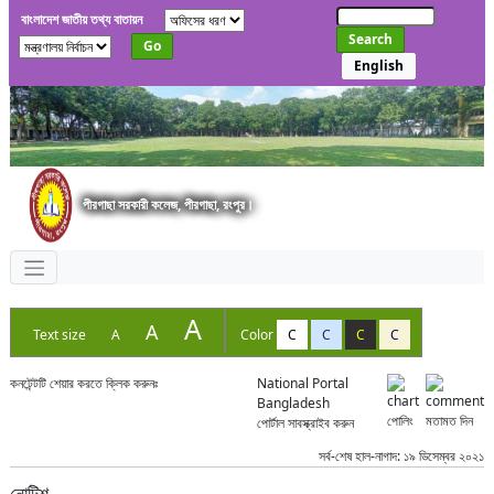
বাংলাদেশ জাতীয় তথ্য বাতায়ন
Search
Go
English
পীরগাছা সরকারী কলেজ, পীরগাছা, রংপুর।
A
A
Text size
A
Color
C
C
C
C
কনটেন্টটি শেয়ার করতে ক্লিক করুনঃ
National Portal
Bangladesh
পোলিং
মতামত দিন
পোর্টাল সাবস্ক্রাইব করুন
সর্ব-শেষ হাল-নাগাদ: ১৯ ডিসেম্বর ২০২১
নোটিশ