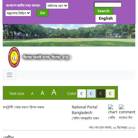
বাংলাদেশ জাতীয় তথ্য বাতায়ন
Search
Go
English
পীরগাছা সরকারী কলেজ, পীরগাছা, রংপুর।
A
A
Text size
A
Color
C
C
C
C
কনটেন্টটি শেয়ার করতে ক্লিক করুনঃ
National Portal
Bangladesh
পোলিং
মতামত দিন
পোর্টাল সাবস্ক্রাইব করুন
সর্ব-শেষ হাল-নাগাদ: ১৯ ডিসেম্বর ২০২১
নোটিশ