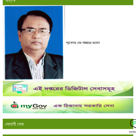
অধ্যক্ষ
প্রফেসর মোঃ সাজ্জাদুর রহমান
সোনালী সেবা
মতাম