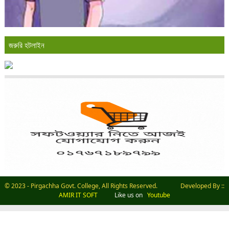
জরুরি হটলাইন
© 2023 - Pirgachha Govt. College, All Rights Reserved. Developed By ::
AMIR IT SOFT
Like us on
Youtube