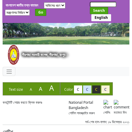
বাংলাদেশ জাতীয় তথ্য বাতায়ন
Search
Go
English
পীরগাছা সরকারী কলেজ, পীরগাছা, রংপুর।
A
A
Text size
A
Color
C
C
C
C
কনটেন্টটি শেয়ার করতে ক্লিক করুনঃ
National Portal
Bangladesh
পোলিং
মতামত দিন
পোর্টাল সাবস্ক্রাইব করুন
সর্ব-শেষ হাল-নাগাদ: ১৯ ডিসেম্বর ২০২১
নোটিশ