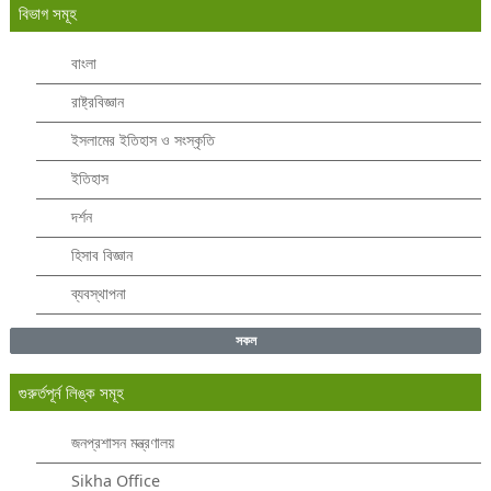
বিভাগ সমূহ
বাংলা
রাষ্ট্রবিজ্ঞান
ইসলামের ইতিহাস ও সংস্কৃতি
ইতিহাস
দর্শন
হিসাব বিজ্ঞান
ব্যবস্থাপনা
সকল
গুরুর্তপূর্ন লিঙ্ক সমূহ
জনপ্রশাসন মন্ত্রণালয়
Sikha Office