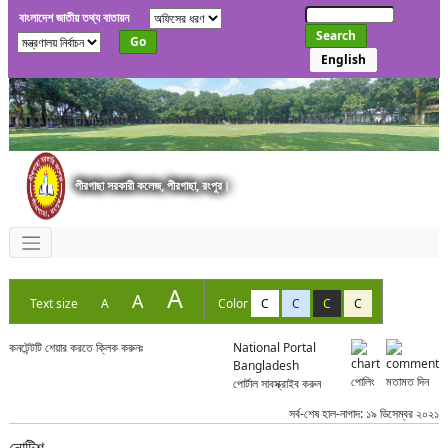
বাংলাদেশ জাতীয় তথ্য বাতায়ন
Search
Go
English
পীরগাছা সরকারী কলেজ, পীরগাছা, রংপুর।
A
A
Text size
A
Color
C
C
C
C
কনটেন্টটি শেয়ার করতে ক্লিক করুনঃ
National Portal
Bangladesh
পোলিং
মতামত দিন
পোর্টাল সাবস্ক্রাইব করুন
সর্ব-শেষ হাল-নাগাদ: ১৯ ডিসেম্বর ২০২১
নোটিশ