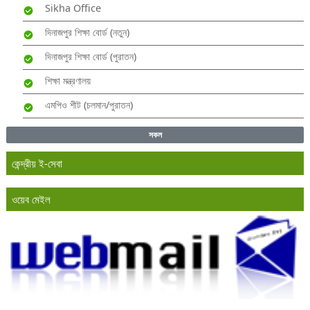
Sikha Office
দিনাজপুর শিক্ষা বোর্ড (নতুন)
দিনাজপুর শিক্ষা বোর্ড (পুরাতন)
শিক্ষা মন্ত্রণালয়
এমপিও শীট (চলমান/পুরাতন)
সকল
কেন্দ্রীয় ই-সেবা
ওয়েব মেইল