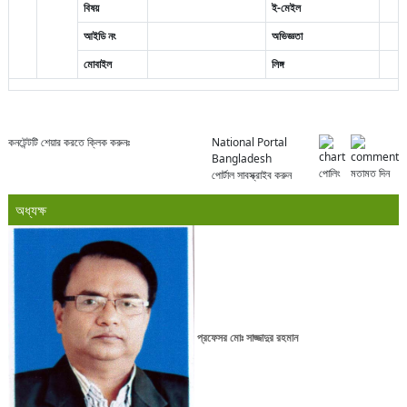
বিষয়
ই-মেইল
আইডি নং
অভিজ্ঞতা
মোবাইল
লিঙ্গ
কনটেন্টটি শেয়ার করতে ক্লিক করুনঃ
National Portal
Bangladesh
পোলিং
মতামত দিন
পোর্টাল সাবস্ক্রাইব করুন
অধ্যক্ষ
প্রফেসর মোঃ সাজ্জাদুর রহমান