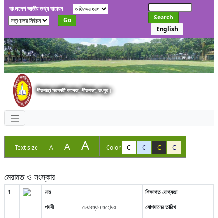
বাংলাদেশ জাতীয় তথ্য বাতায়ন
Search
Go
English
পীরগাছা সরকারী কলেজ, পীরগাছা, রংপুর।
A
A
Text size
A
Color
C
C
C
C
মেরামত ও সংস্কার
1
নাম
শিক্ষাগত যোগ্যতা
পদবী
চেয়ারম্যান মহোদয়
যোগদানের তারিখ