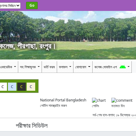
Go
 কলেজ, পীরগাছা, রংপুর।
একাডেমিক
সহ শিক্ষামূলক
ভর্তি ফরম
ফলাফল
যোগাযোগ
কলেজ মোবাইল এপ
C
C
C
C
National Portal Bangladesh
পোর্টাল সাবস্ক্রাইব করুন
পোলিং
মতামত দিন
সর্ব-শেষ হাল-নাগাদ: ১৯ ডিসেম্বর ২০
পরীক্ষার সিডিউল