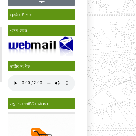
সকল
কেন্দ্রীয় ই-সেবা
ওয়েব মেইল
জাতীয় সংগীত
নতুন ওয়েবসাইটের আবেদন