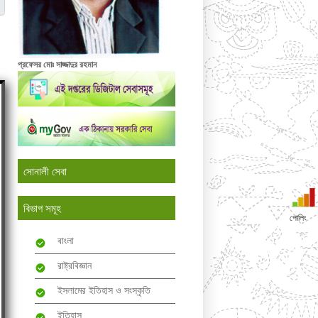
প্রফেসর মোঃ সাজ্জাদুর রহমান
সোনালী সেবা
বিভাগ সমূহ
পোলিং
বাংলা
রাষ্ট্রবিজ্ঞান
ইসলামের ইতিহাস ও সংস্কৃতি
ইতিহাস