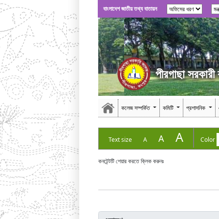
বাংলাদেশ জাতীয় তথ্য বাতায়ন
পীরগাছা সরকারী
কলেজ সম্পর্কিত
কমিটি
প্রশাসনিক
A
A
Text size
A
Color
কনটেন্টটি শেয়ার করতে ক্লিক করুনঃ