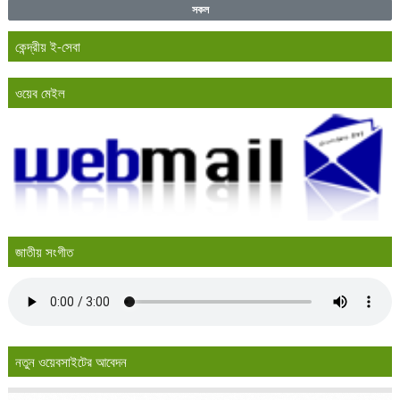
সকল
কেন্দ্রীয় ই-সেবা
ওয়েব মেইল
জাতীয় সংগীত
নতুন ওয়েবসাইটের আবেদন