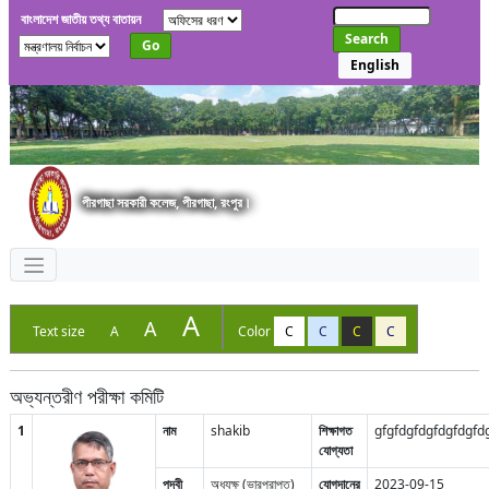
বাংলাদেশ জাতীয় তথ্য বাতায়ন
Search
Go
English
পীরগাছা সরকারী কলেজ, পীরগাছা, রংপুর।
A
A
Text size
A
Color
C
C
C
C
অভ্যন্তরীণ পরীক্ষা কমিটি
1
নাম
shakib
শিক্ষাগত
gfgfdgfdgfdgfdgfd
যোগ্যতা
পদবী
অধ্যক্ষ (ভারপ্রাপ্ত)
যোগদানের
2023-09-15