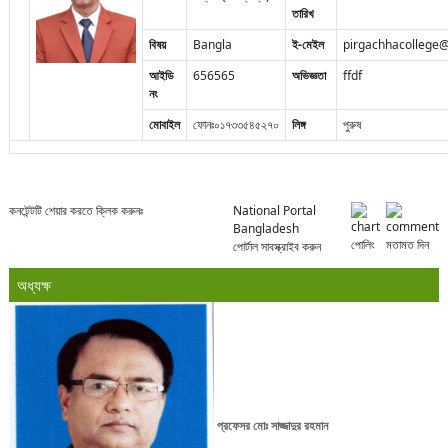
তারিখ
বিষয়
Bangla
ই-মেইল
pirgachhacollege
আইডি
656565
অভিজ্ঞতা
ffdf
নং
মোবাইল
ফোনঃ০১৭৩৩৫৪৫২৭০
লিঙ্গ
পুরুষ
কনটেন্টটি শেয়ার করতে ক্লিক করুনঃ
National Portal
Bangladesh
পোলিং
মতামত দিন
পোর্টাল সাবস্ক্রাইব করুন
অধ্যক্ষ
প্রফেসর মোঃ সাজ্জাদুর রহমান