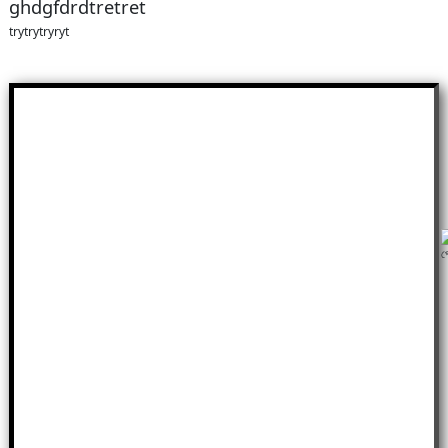
ghdgfdrdtretret
trytrytryryt
প