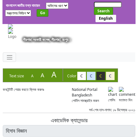
বাংলাদেশ জাতীয় তথ্য বাতায়ন
Search
Go
English
পীরগাছা সরকারী কলেজ, পীরগাছা, রংপুর।
A
A
Text size
A
Color
C
C
C
C
কনটেন্টটি শেয়ার করতে ক্লিক করুনঃ
National Portal
Bangladesh
পোলিং
মতামত দিন
পোর্টাল সাবস্ক্রাইব করুন
সর্ব-শেষ হাল-নাগাদ: ১৯ ডিসেম্বর ২০২১
একাডেমিক ক্যালেন্ডার