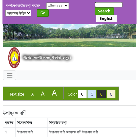
বাংলাদেশ জাতীয় তথ্য বাতায়ন
Search
Go
English
পীরগাছা সরকারী কলেজ, পীরগাছা, রংপুর।
A
A
Text size
A
Color
C
C
C
C
উপাধ্যক্ষ বাণী
ক্রমিক
বিবেচ্য বিষয়
বিস্তারিত তথ্য
1
উপাধ্যক্ষ বাণী
উপাধ্যক্ষ বাণী উপাধ্যক্ষ বাণী উপাধ্যক্ষ বাণী