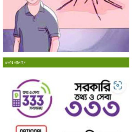
জরুরি হটলাইন